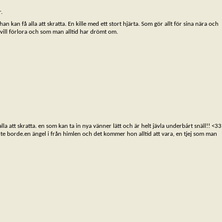
.
an kan få alla att skratta. En kille med ett stort hjärta. Som gör allt för sina nära och
 vill förlora och som man alltid har drömt om.
 alla att skratta. en som kan ta in nya vänner lätt och är helt jävla underbárt snäll!! <33
te borde.en ängel i från himlen och det kommer hon alltid att vara, en tjej som man