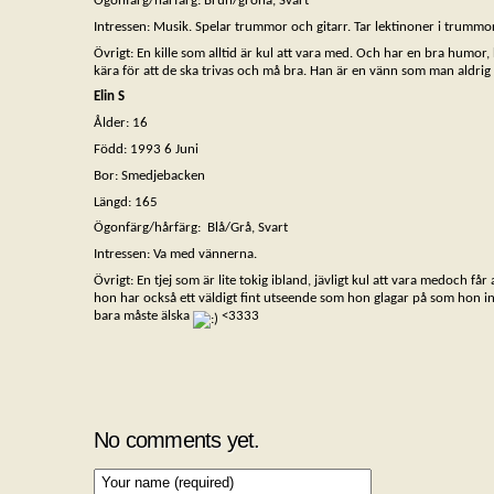
Ögonfärg/hårfärg: Brun/gröna, Svart
Intressen: Musik. Spelar trummor och gitarr. Tar lektinoner i trummor
Övrigt: En kille som alltid är kul att vara med. Och har en bra humor, h
kära för att de ska trivas och må bra. Han är en vänn som man aldrig
Elin S
Ålder: 16
Född: 1993 6 Juni
Bor: Smedjebacken
Längd: 165
Ögonfärg/hårfärg: Blå/Grå, Svart
Intressen: Va med vännerna.
Övrigt: En tjej som är lite tokig ibland, jävligt kul att vara medoch får
hon har också ett väldigt fint utseende som hon glagar på som hon in
bara måste älska
<3333
No comments yet.