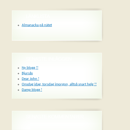
LÄNKLISTA
Almanacka på nätet
SENASTE INLÄGGEN
Ny blogg !!
Bjursås
Dear John !
Onsdag idag, torsdag imorgon, alltså snart helg !!
Damp blogg !
SENASTE KOMMENTARER