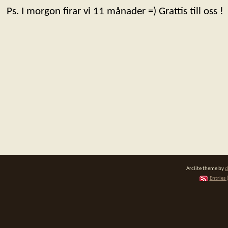
Ps. I morgon firar vi 11 månader =) Grattis till oss !
Arclite theme by
d
Entries 