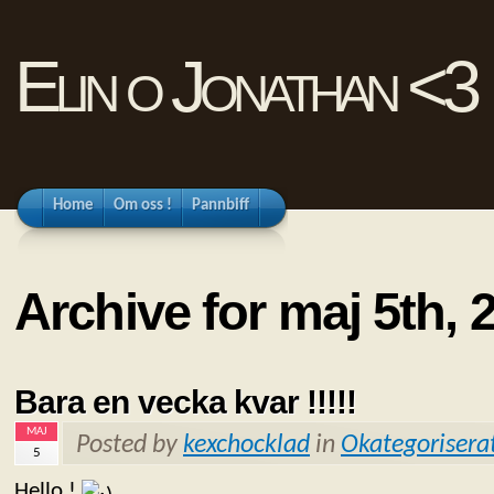
Elin o Jonathan <3
Home
Om oss !
Pannbiff
Archive for maj 5th, 
Bara en vecka kvar !!!!!
MAJ
Posted by
kexchocklad
in
Okategorisera
5
Hello !