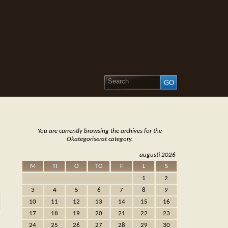
You are currently browsing the archives for the
Okategoriserat category.
augusti 2026
M
TI
O
TO
F
L
S
1
2
3
4
5
6
7
8
9
10
11
12
13
14
15
16
17
18
19
20
21
22
23
24
25
26
27
28
29
30