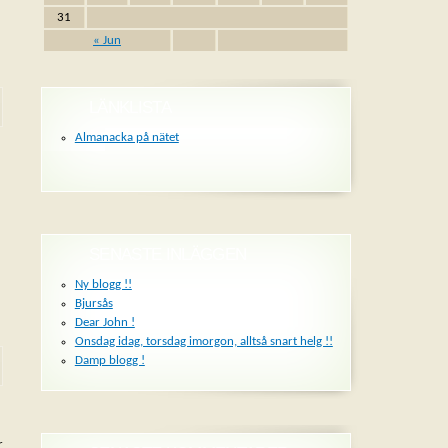
31
« Jun
LÄNKLISTA
Almanacka på nätet
SENASTE INLÄGGEN
Ny blogg !!
Bjursås
Dear John !
Onsdag idag, torsdag imorgon, alltså snart helg !!
Damp blogg !
r