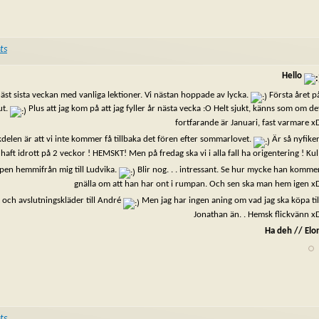
ts
Hello
näst sista veckan med vanliga lektioner. Vi nästan hoppade av lycka.
Första året p
ut.
Plus att jag kom på att jag fyller år nästa vecka :O Helt sjukt, känns som om de
fortfarande är Januari, fast varmare x
kdelen är att vi inte kommer få tillbaka det fören efter sommarlovet.
Är så nyfike
e haft idrott på 2 veckor ! HEMSKT! Men på fredag ska vi i alla fall ha origentering ! Kul
ppen hemmifrån mig till Ludvika.
Blir nog. . . intressant. Se hur mycke han komme
gnälla om att han har ont i rumpan. Och sen ska man hem igen x
 och avslutningskläder till André
Men jag har ingen aning om vad jag ska köpa til
Jonathan än. . Hemsk flickvänn x
Ha deh // Elo
ts