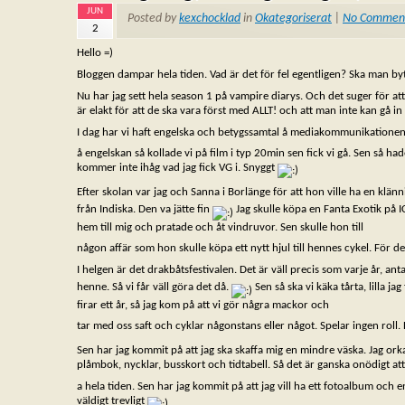
JUN
Posted by
kexchocklad
in
Okategoriserat
|
No Commen
2
Hello =)
Bloggen dampar hela tiden. Vad är det för fel egentligen? Ska man byta
Nu har jag sett hela season 1 på vampire diarys. Och det suger för att
är elakt för att de ska vara först med ALLT! och att man inte kan gå i
I dag har vi haft engelska och betygssamtal å mediakommunikatione
å engelskan så kollade vi på film i typ 20min sen fick vi gå. Sen så 
kommer inte ihåg vad jag fick VG i. Snyggt
Efter skolan var jag och Sanna i Borlänge för att hon ville ha en klän
från Indiska. Den va jätte fin
Jag skulle köpa en Fanta Exotik på 
hem till mig och pratade och åt vindruvor. Sen skulle hon till
någon affär som hon skulle köpa ett nytt hjul till hennes cykel. För 
I helgen är det drakbåtsfestivalen. Det är väll precis som varje år, ant
henne. Så vi får väll göra det då.
Sen så ska vi käka tårta, lilla j
firar ett år, så jag kom på att vi gör några mackor och
tar med oss saft och cyklar någonstans eller något. Spelar ingen roll. 
Sen har jag kommit på att jag ska skaffa mig en mindre väska. Jag or
plåmbok, nycklar, busskort och tidtabell. Så det är ganska onödigt at
a hela tiden. Sen har jag kommit på att jag vill ha ett fotoalbum och
väldigt trevligt