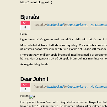
http://mmint.blogg.se/ =)
Bjursås
JUN
Posted by
kexchocklad
in
Okategoriserat
|
No Commen
8
Hello !
Ligger hemma i sängen nu med huvudvärk. Helt sjukt, det går ner ända
Men i alla fall så har vi haft klassens dag i dag. Vi va vid våran mentor
på att göra något eftersom mitt huvud gjorde ont. Så jag satt mest oc
I morgon ska vi tydligen spela brännboll med hela media programmet. F
bättre. Man är ganska trött på att spela brännboll när man inte kan o
Är negativ i dag. ha de
Dear John !
JUN
Posted by
kexchocklad
in
Okategoriserat
|
No Commen
3
Hejsan
Har nyss sett filmen Dear John. Längtat efter att se den länge. Har lä
boken är typ 10 gånger bättre. De glömmer många saker i filmen och d