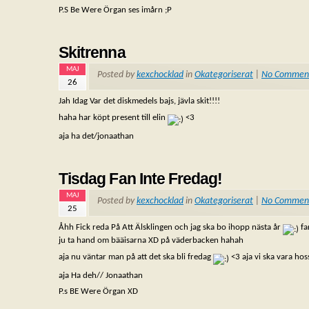
P.S Be Were Örgan ses imårn ;P
Skitrenna
MAJ
Posted by
kexchocklad
in
Okategoriserat
|
No Commen
26
Jah Idag Var det diskmedels bajs, jävla skit!!!!
haha har köpt present till elin
<3
aja ha det/jonaathan
Tisdag Fan Inte Fredag!
MAJ
Posted by
kexchocklad
in
Okategoriserat
|
No Commen
25
Åhh Fick reda På Att Älsklingen och jag ska bo ihopp nästa år
fa
ju ta hand om bääisarna XD på väderbacken hahah
aja nu väntar man på att det ska bli fredag
<3 aja vi ska vara hos
aja Ha deh// Jonaathan
P.s BE Were Örgan XD