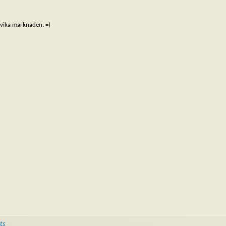
dvika marknaden. =)
ts