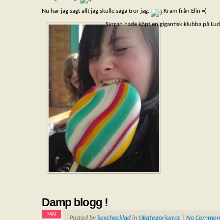
Nu har jag sagt allt jag skulle säga tror jag.
Kram från Elin =)
Syrran hade köpt en gigantisk klubba på Lu
Damp blogg !
MAJ
Posted by
kexchocklad
in
Okategoriserat
|
No Commen