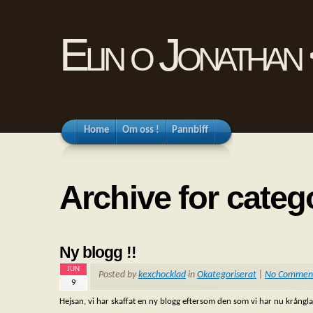
Elin o Jonathan
Home
Om oss !
Pannbiff
Archive for categ
Ny blogg !!
JUN
Posted by
kexchocklad
in
Okategoriserat
|
No Commen
9
Hejsan, vi har skaffat en ny blogg eftersom den som vi har nu krångl