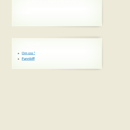
SENASTE KOMMENTARER
SIDOR
Om oss !
Pannbiff