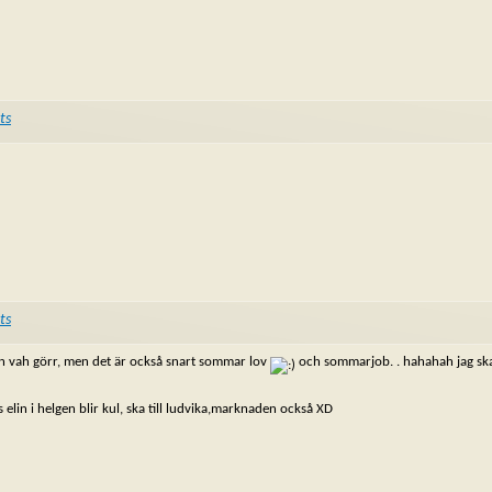
ts
ts
n vah görr, men det är också snart sommar lov
och sommarjob. . hahahah jag sk
s elin i helgen blir kul, ska till ludvika,marknaden också XD