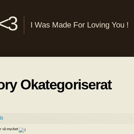
 <3
I Was Made For Loving You !
ory Okategoriserat
ts
ar så mycket