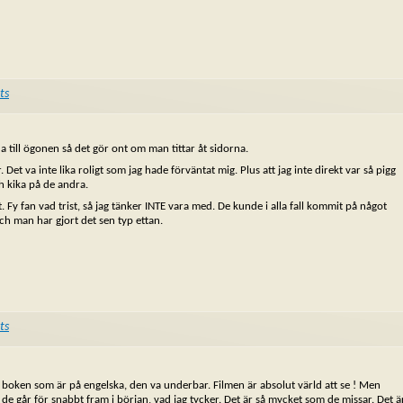
ts
 till ögonen så det gör ont om man tittar åt sidorna.
. Det va inte lika roligt som jag hade förväntat mig. Plus att jag inte direkt var så pigg
h kika på de andra.
y fan vad trist, så jag tänker INTE vara med. De kunde i alla fall kommit på något
ch man har gjort det sen typ ettan.
ts
st boken som är på engelska, den va underbar. Filmen är absolut värld att se ! Men
e går för snabbt fram i början, vad jag tycker. Det är så mycket som de missar. Det ä