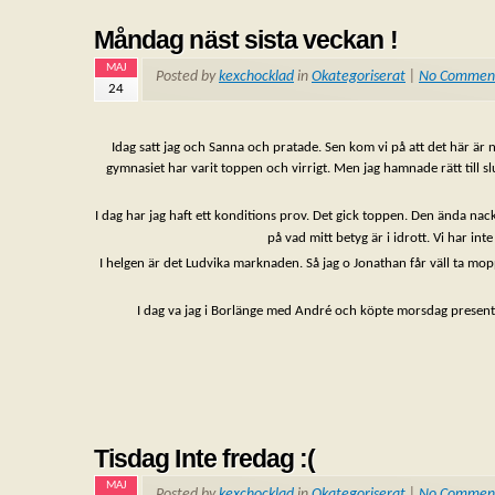
Måndag näst sista veckan !
MAJ
Posted by
kexchocklad
in
Okategoriserat
|
No Commen
24
Idag satt jag och Sanna och pratade. Sen kom vi på att det här är 
gymnasiet har varit toppen och virrigt. Men jag hamnade rätt till sl
I dag har jag haft ett konditions prov. Det gick toppen. Den ända nac
på vad mitt betyg är i idrott. Vi har int
I helgen är det Ludvika marknaden. Så jag o Jonathan får väll ta mo
I dag va jag i Borlänge med André och köpte morsdag present
Tisdag Inte fredag :(
MAJ
Posted by
kexchocklad
in
Okategoriserat
|
No Commen