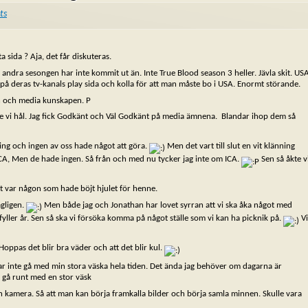
ts
 sida ? Aja, det får diskuteras.
 andra sesongen har inte kommit ut än. Inte True Blood season 3 heller. Jävla skit. US
n på deras tv-kanals play sida och kolla för att man måste bo i USA. Enormt störande.
n och media kunskapen. P
hade vi hål. Jag fick Godkänt och Väl Godkänt på media ämnena. Blandar ihop dem så
ning och ingen av oss hade något att göra.
Men det vart till slut en vit klänning
ICA, Men de hade ingen. Så från och med nu tycker jag inte om ICA.
Sen så åkte v
det var någon som hade böjt hjulet för henne.
agligen.
Men både jag och Jonathan har lovet syrran att vi ska åka något med
ag fyller år. Sen så ska vi försöka komma på något ställe som vi kan ha picknik på.
Vi
Hoppas det blir bra väder och att det blir kul.
kar inte gå med min stora väska hela tiden. Det ända jag behöver om dagarna är
t gå runt med en stor väsk
 en kamera. Så att man kan börja framkalla bilder och börja samla minnen. Skulle vara