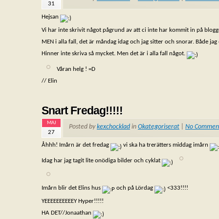
31
Hejsan
Vi har inte skrivit något pågrund av att ci inte har kommit in på blogg
MEN i alla fall, det är måndag idag och jag sitter och snorar. Både jag
Hinner inte skriva så mycket. Men det är i alla fall något.
Våran helg ! =D
// Elin
Snart Fredag!!!!!
MAJ
Posted by
kexchocklad
in
Okategoriserat
|
No Commen
27
Åhhh! Imårn är det fredag
vi ska ha trerätters middag imårn
Idag har jag tagit lite onödiga bilder och cyklat
Imårn blir det Elins hus
och på Lördag
<333!!!!
YEEEEEEEEEEY Hyper!!!!!
HA DET//Jonaathan