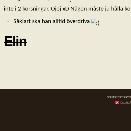
inte i 2 korsningar. Ojoj xD Någon måste ju hålla 
Såklart ska han alltid överdriva
Elin
Arclite theme by
d
Entries 