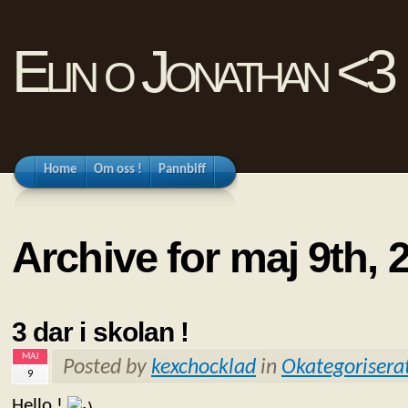
Elin o Jonathan <3
Home
Om oss !
Pannbiff
Archive for maj 9th, 
3 dar i skolan !
MAJ
Posted by
kexchocklad
in
Okategorisera
9
Hello !